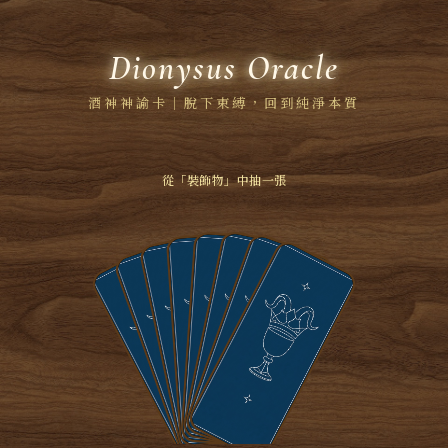
Dionysus Oracle
酒神神諭卡｜脫下束縛，回到純淨本質
面具
從「裝飾物」中抽一張
建議心態
建議行動
天賦
本質